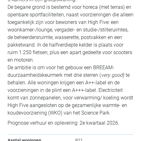
De begane grond is bestemd voor horeca (met terras) en
openbare sportfaciliteiten, naast voorzieningen die alleen
toegankelijk zijn voor bewoners van High Five: een
woonkamer-/lounge, vergader- en studie-/stilteruimtes,
de beheerdersruimte, wasserette, postvakken en een
pakketwand. In de halfverdiepte kelder is plaats voor
ruim 1.250 fietsen, plus een apart gedeelte voor scooters
en motoren.
De ambitie is om voor het gebouw een BREEAM-
duurzaamheidskeurmerk met drie sterren (
very good
) te
behalen. Alle woningen krijgen een A++-label en de
voorzieningen in de plint een A+++-label. Electriciteit
komt van zonnepanelen, voor verwarming/ koeling wordt
High Five aangesloten op de gezamenlijke warmte- en
koudevoorziening (WKO) van het Science Park.
Prognose verhuur en oplevering: 2e kwartaal 2026.
Aantal woningen
921