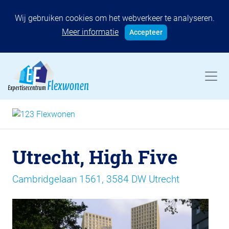
Wij gebruiken cookies om het webverkeer te analyseren.
Meer informatie
Accepteer
Utrecht, High Five
Cambridgelaan 1561, 3584 DW Utrecht