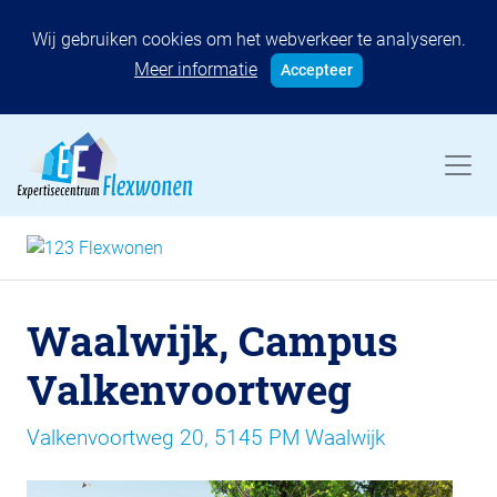
Wij gebruiken cookies om het webverkeer te analyseren.
Meer informatie
Accepteer
Waalwijk, Campus
Valkenvoortweg
Valkenvoortweg 20, 5145 PM Waalwijk