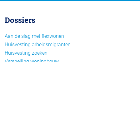
Dossiers
Aan de slag met flexwonen
Huisvesting arbeidsmigranten
Huisvesting zoeken
Versnelling woningbouw
Woonvormen bij flexwonen
Onderwerpen
Arbeidsmigratie
Beheer
Beleid
Doelgroepen flexwonen
Draagvlak en communicatie