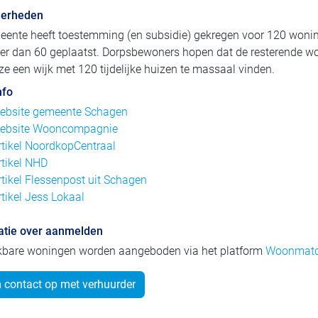
derheden
eente heeft toestemming (en subsidie) gekregen voor 120 woni
eer dan 60 geplaatst. Dorpsbewoners hopen dat de resterende 
e een wijk met 120 tijdelijke huizen te massaal vinden.
nfo
ebsite gemeente Schagen
ebsite Wooncompagnie
rtikel NoordkopCentraal
rtikel NHD
rtikel Flessenpost uit Schagen
rtikel Jess Lokaal
atie over aanmelden
kbare woningen worden aangeboden via het platform
Woonmatc
contact op met verhuurder