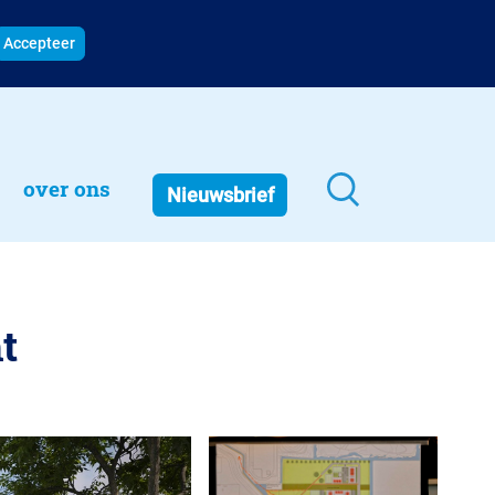
Accepteer
over ons
Nieuwsbrief
t