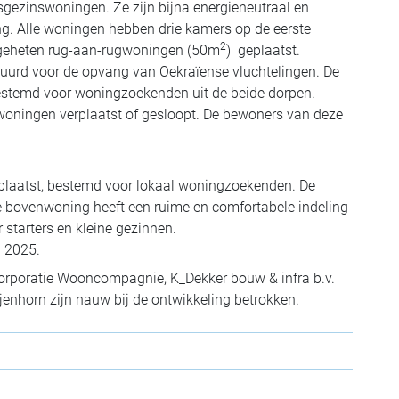
nsgezinswoningen. Z
e zijn bijna energieneutraal en
ng. Alle woningen hebben drie kamers op de eerste
2
zogeheten rug-aan-rugwoningen (50m
) geplaatst.
urd voor de opvang van Oekraïense vluchtelingen. De
stemd voor woningzoekenden uit de beide dorpen.
 woningen verplaatst of gesloopt. De bewoners van deze
plaatst, bestemd voor lokaal woningzoekenden. De
De bovenwoning heeft een ruime en comfortabele indeling
starters en kleine gezinnen.
n 2025.
orporatie Wooncompagnie, K_Dekker bouw & infra b.v.
enhorn zijn nauw bij de ontwikkeling betrokken.