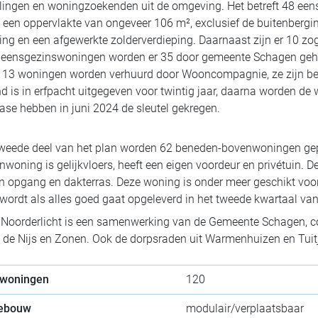
lingen en woningzoekenden uit de omgeving. Het betreft 48 ee
een oppervlakte van ongeveer 106 m², exclusief de buitenbergi
ing en een afgewerkte zolderverdieping. Daarnaast zijn er 10 
 eensgezinswoningen worden er 35 door gemeente Schagen gehu
e 13 woningen worden verhuurd door Wooncompagnie, ze zijn be
d is in erfpacht uitgegeven voor twintig jaar, daarna worden de
fase hebben in juni 2024 de sleutel gekregen.
 tweede deel van het plan worden 62 beneden-bovenwoningen ge
woning is gelijkvloers, heeft een eigen voordeur en privétuin. 
n opgang en dakterras. Deze woning is onder meer geschikt voor 
wordt als alles goed gaat opgeleverd in het tweede kwartaal va
 Noorderlicht is een samenwerking van de Gemeente Schagen, c
 de Nijs en Zonen. Ook de dorpsraden uit Warmenhuizen en Tuitj
 woningen
120
gebouw
modulair/verplaatsbaar