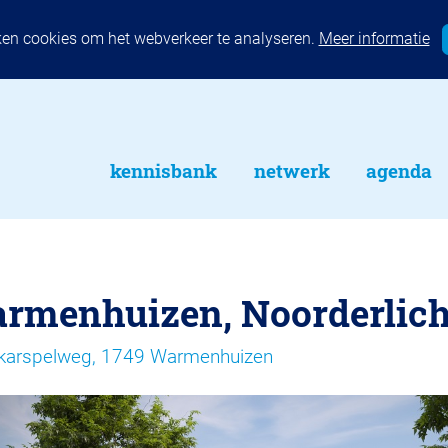
ken cookies om het webverkeer te analyseren.
Meer informatie
kennisbank
netwerk
agenda
rmenhuizen, Noorderlich
karspelweg, 1749 Warmenhuizen