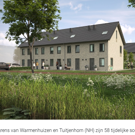
rens van Warmenhuizen en Tuitjenhorn (NH) zijn 58 tijdelijke