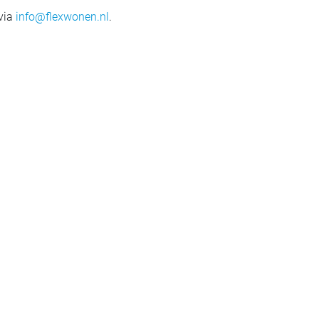
 via
info@flexwonen.nl
.