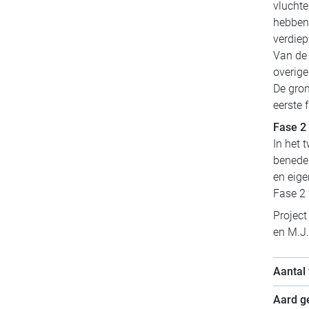
vluchte
hebben 
verdiep
Van de
overig
De gron
eerste 
Fase 2
In het
beneden
en eige
Fase 2 
Project
en M.J.
Aantal
Aard 