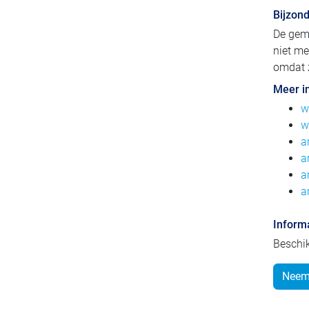
Bijzon
De gem
niet m
omdat z
Meer i
w
w
a
a
a
a
Inform
Beschi
Neem 