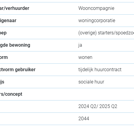
ar/verhuurder
Wooncompagnie
eigenaar
woningcorporatie
oep
(overige) starters/spoedzo
gde bewoning
ja
orm
wonen
ctvorm gebruiker
tijdelijk huurcontract
js
sociale huur
s/concept
2024 Q2/ 2025 Q2
2044