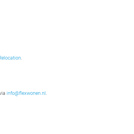
elocation
.
 via
info@flexwonen.nl
.