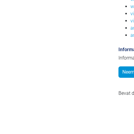
w
v
v
a
a
Inform
Informa
Neem 
Bevat d