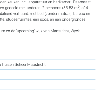
eigen keuken incl. apparatuur en badkamer. Daarnaast
2
en gedeeld met anderen: 2-persoons (35-53 m
) of 4-
ubileerd verhuurd: met bed (zonder matras), bureau en
ette, studeerruimtes, een soos, en een ondergrondse
rum en de ‘upcoming’ wijk van Maastricht, Wyck.
a Huizen Beheer Maastricht