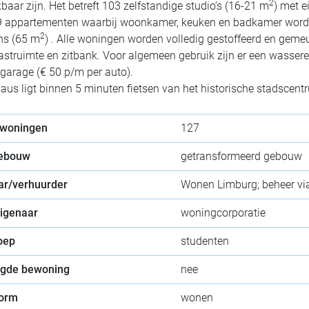
2
baar zijn. Het betreft 103 zelfstandige studio’s (16-21 m
) met 
r 9 appartementen waarbij woonkamer, keuken en badkamer word
2
ns (65 m
) . Alle woningen worden volledig gestoffeerd en geme
kastruimte en zitbank. Voor algemeen gebruik zijn er een wasser
garage (€ 50 p/m per auto).
s ligt binnen 5 minuten fietsen van het historische stadscent
 woningen
127
gebouw
getransformeerd gebouw
ar/verhuurder
Wonen Limburg; beheer vi
eigenaar
woningcorporatie
oep
studenten
gde bewoning
nee
orm
wonen