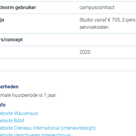
ctvorm gebruiker
campuscontract
js
Studio vanaf € 705; 2-pers.
servicekosten
s/concept
2020
derheden
male huurperiode is 1 jaar.
nfo
ebsite Wauwhaus
ebsite BAM
ebsite Creneau International (interieurdesign)
ebsite Verschueren Interieurbouw