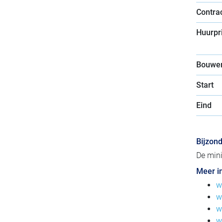
Contra
Huurpri
Bouwer
Start
Eind
Bijzon
De mini
Meer i
w
w
w
w