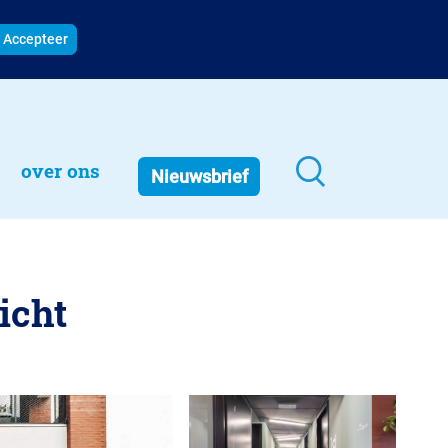
Accepteer
over ons
Nieuwsbrief
icht