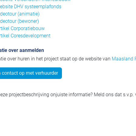
ebsite DHV systeemplafonds
ideotour (animatie)
ideotour (bewoner)
rtikel Corporatiebouw
rtikel Coresdevelopment
atie over aanmelden
tie over huren in het project staat op de website van
Maasland R
contact op met verhuurder
eze projectbeschrijving onjuiste informatie? Meld ons dat s.v.p.