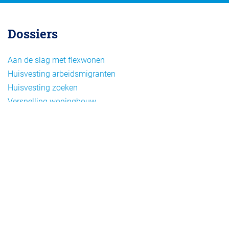
Dossiers
Aan de slag met flexwonen
Huisvesting arbeidsmigranten
Huisvesting zoeken
Versnelling woningbouw
Woonvormen bij flexwonen
Onderwerpen
Arbeidsmigratie
Beheer
Beleid
Doelgroepen flexwonen
Draagvlak en communicatie