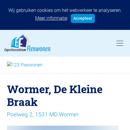
Wij gebruiken cookies om het webverkeer te analyseren.
Meer informatie
Accepteer
Wormer, De Kleine
Braak
Poelweg 2, 1531 MD Wormer