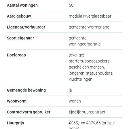
Aantal woningen
50
Aard gebouw
modulair/verplaatsbaar
Eigenaar/verhuurder
gemeente Wormerland
Soort eigenaar
gemeente,
woningcorporatie
Doelgroep
(overige)
starters/spoedzoekers,
gescheiden mensen,
jongeren, statushouders,
vluchtelingen
Gemengde bewoning
ja
Woonvorm
wonen
Contractvorm gebruiker
tijdelijk huurcontract
Huurprijs
€565,- en €879,66 (prijspeil
2024)