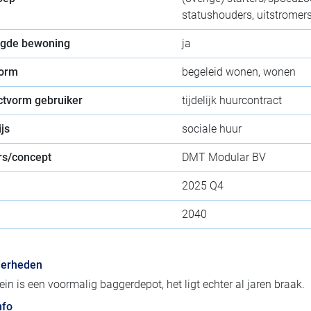
statushouders, uitstromer
gde bewoning
ja
orm
begeleid wonen, wonen
ctvorm gebruiker
tijdelijk huurcontract
js
sociale huur
s/concept
DMT Modular BV
2025 Q4
2040
derheden
rein is een voormalig baggerdepot, het ligt echter al jaren braak.
nfo