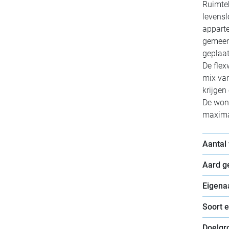
Ruimteb
levens
apparte
gemeens
geplaat
De flex
mix van
krijgen
De won
maximaa
Aantal
Aard 
Eigena
Soort 
Doelgr