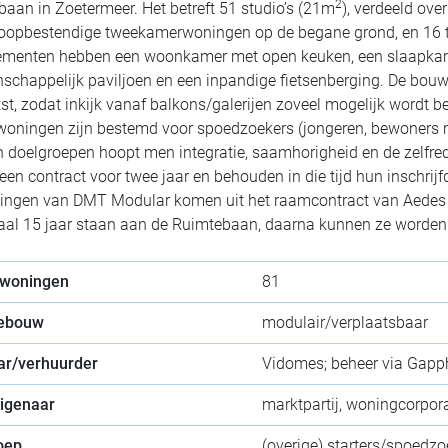
2
aan in Zoetermeer. Het betreft 51 studio’s (21m
), verdeeld ove
loopbestendige tweekamerwoningen op de begane grond, en 1
menten hebben een woonkamer met open keuken, een slaapkamer 
chappelijk paviljoen en een inpandige fietsenberging. De bou
st, zodat inkijk vanaf balkons/galerijen zoveel mogelijk wordt be
woningen zijn bestemd voor spoedzoekers (jongeren, bewoners m
 doelgroepen hoopt men integratie, saamhorigheid en de zelfr
 een contract voor twee jaar en behouden in die tijd hun inschri
ingen van DMT Modular komen uit het raamcontract van Aedes v
l 15 jaar staan aan de Ruimtebaan, daarna kunnen ze worden i
 woningen
81
gebouw
modulair/verplaatsbaar
ar/verhuurder
Vidomes; beheer via Gapp
eigenaar
marktpartij, woningcorpora
oep
(overige) starters/spoedz