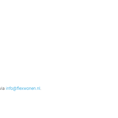
 via
info@flexwonen.nl
.