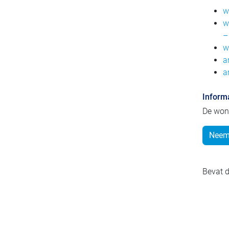
w
w
–
w
a
a
Inform
De won
Neem 
Bevat d