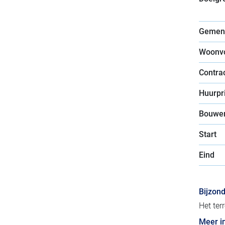
Gemen
Woonv
Contra
Huurpri
Bouwer
Start
Eind
Bijzon
Het ter
Meer i