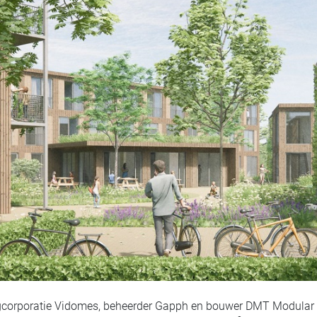
corporatie Vidomes, beheerder Gapph en bouwer DMT Modular 