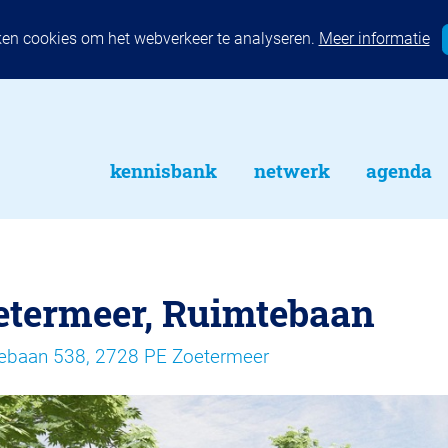
ken cookies om het webverkeer te analyseren.
Meer informatie
kennisbank
netwerk
agenda
etermeer, Ruimtebaan
ebaan 538, 2728 PE Zoetermeer