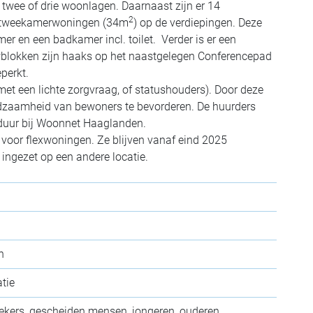
r twee of drie woonlagen. Daarnaast zijn er 14
2
6 tweekamerwoningen (34m
) op de verdiepingen. Deze
en een badkamer incl. toilet. Verder is er een
wblokken zijn haaks op het naastgelegen Conferencepad
perkt.
et een lichte zorgvraag, of statushouders). Door deze
edzaamheid van bewoners te bevorderen. De huurders
jfduur bij Woonnet Haaglanden.
oor flexwoningen. Ze blijven vanaf eind 2025
ngezet op een andere locatie.
h
tie
oekers, gescheiden mensen, jongeren, ouderen,