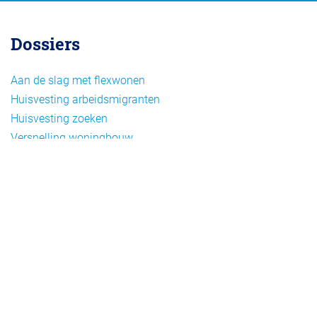
Dossiers
Aan de slag met flexwonen
Huisvesting arbeidsmigranten
Huisvesting zoeken
Versnelling woningbouw
Woonvormen bij flexwonen
Onderwerpen
Arbeidsmigratie
Beheer
Beleid
Doelgroepen flexwonen
Draagvlak en communicatie