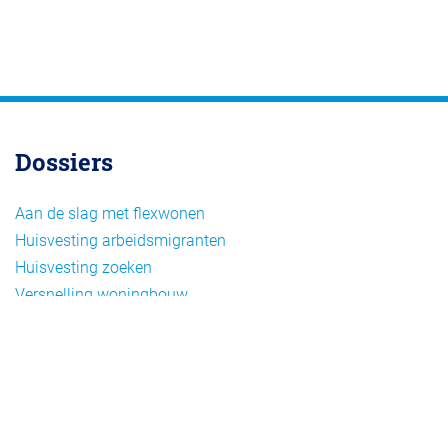
Dossiers
Aan de slag met flexwonen
Huisvesting arbeidsmigranten
Huisvesting zoeken
Versnelling woningbouw
Woonvormen bij flexwonen
Onderwerpen
Arbeidsmigratie
Beheer