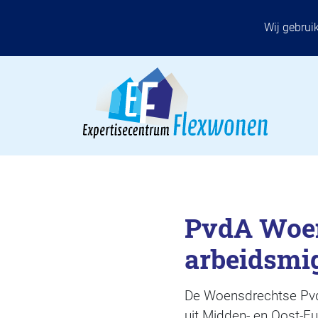
Wij gebrui
PvdA Woen
arbeidsmi
De Woensdrechtse PvdA
uit Midden- en Oost-E