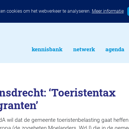
ken cookies om het webverkeer te analyseren.
Meer informatie
kennisbank
netwerk
agenda
sdrecht: ‘Toeristentax
granten’
 wil dat de gemeente toeristenbelasting gaat heffen
uropa (de zogeheten Moelanders, WdJ) die in de gemee