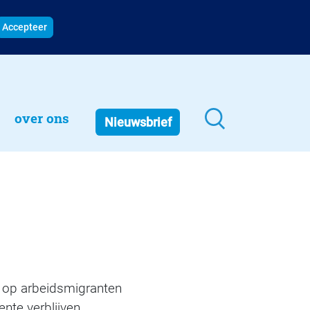
Accepteer
over ons
Nieuwsbrief
 op arbeidsmigranten
nte verblijven.