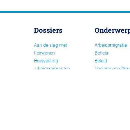
Dossiers
Onderwer
Aan de slag met
Arbeidsmigratie
flexwonen
Beheer
Huisvesting
Beleid
arbeidsmigranten
Doelgroepen fle
Huisvesting zoeken
Draagvlak en
Versnelling woningbouw
communicatie
Woonvormen bij
Facts en figures
flexwonen
Financiering en
exploitatie
Gemengd wonen
Handhaving