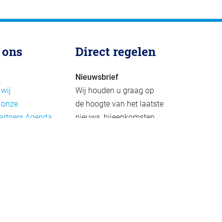
 ons
Direct regelen
Nieuwsbrief
 wij
Wij houden u graag op
 onze
de hoogte van het laatste
artners
Agenda
nieuws, bijeenkomsten
rief
en publicaties. De
eleid
nieuwsbrief verschijnt 4-
beleid
6 keer per jaar.
mer
Aanmelden
Praktijkvoorbeelden