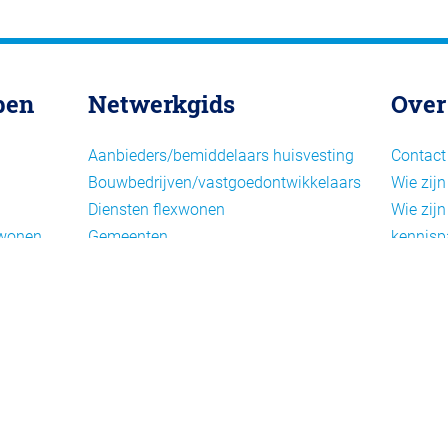
pen
Netwerkgids
Over
Aanbieders/bemiddelaars huisvesting
Contact
Bouwbedrijven/vastgoedontwikkelaars
Wie zijn
Diensten flexwonen
Wie zijn
xwonen
Gemeenten
kennisp
Informatiepunten EU-
Nieuwsb
arbeidsmigranten
Cookieb
Installaties, inrichting en inventaris
Privacy
Juridische dienstverlening
Disclai
Keurmerken en certificering
Landelijke spelers
Nieuwe woonconcepten