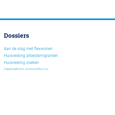
Dossiers
Aan de slag met flexwonen
Huisvesting arbeidsmigranten
Huisvesting zoeken
Versnelling woningbouw
Woonvormen bij flexwonen
Onderwerpen
Arbeidsmigratie
Beheer
Beleid