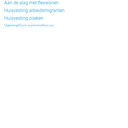
Aan de slag met flexwonen
Huisvesting arbeidsmigranten
Huisvesting zoeken
Versnelling woningbouw
Woonvormen bij flexwonen
Onderwerpen
Arbeidsmigratie
Beheer
Beleid
Doelgroepen flexwonen
Draagvlak en communicatie
Facts en figures
Financiering en exploitatie
Gemengd wonen
Handhaving