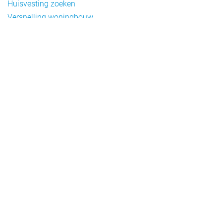
Huisvesting zoeken
Versnelling woningbouw
Woonvormen bij flexwonen
Onderwerpen
Arbeidsmigratie
Beheer
Beleid
Doelgroepen flexwonen
Draagvlak en communicatie
Facts en figures
Financiering en exploitatie
Gemengd wonen
Handhaving
Normering en certificering
Taal en participatie