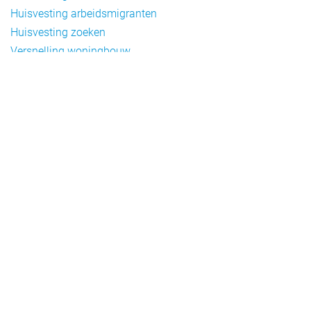
Huisvesting arbeidsmigranten
Huisvesting zoeken
Versnelling woningbouw
Woonvormen bij flexwonen
Onderwerpen
Arbeidsmigratie
Beheer
Beleid
Doelgroepen flexwonen
Draagvlak en communicatie
Facts en figures
Financiering en exploitatie
Gemengd wonen
Handhaving
Normering en certificering