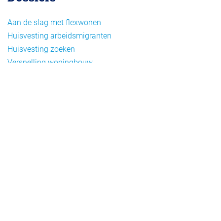
Aan de slag met flexwonen
Huisvesting arbeidsmigranten
Huisvesting zoeken
Versnelling woningbouw
Woonvormen bij flexwonen
Onderwerpen
Arbeidsmigratie
Beheer
Beleid
Doelgroepen flexwonen
Draagvlak en communicatie
Facts en figures
Financiering en exploitatie
Gemengd wonen