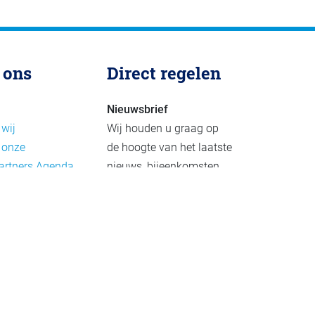
 ons
Direct regelen
Nieuwsbrief
 wij
Wij houden u graag op
 onze
de hoogte van het laatste
artners
Agenda
nieuws, bijeenkomsten
rief
en publicaties. De
eleid
nieuwsbrief verschijnt 4-
beleid
6 keer per jaar.
mer
Aanmelden
Praktijkvoorbeelden