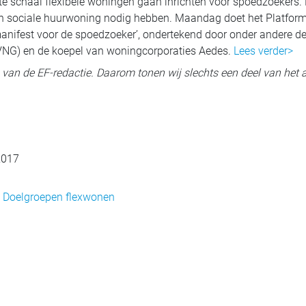
schaal flexibele woningen gaan inrichten voor spoedzoekers. Dat
en sociale huurwoning nodig hebben. Maandag doet het Platfor
anifest voor de spoedzoeker’, ondertekend door onder andere d
NG) en de koepel van woningcorporaties Aedes.
Lees verder>
ig van de EF-redactie. Daarom tonen wij slechts een deel van het a
 2017
,
Doelgroepen flexwonen