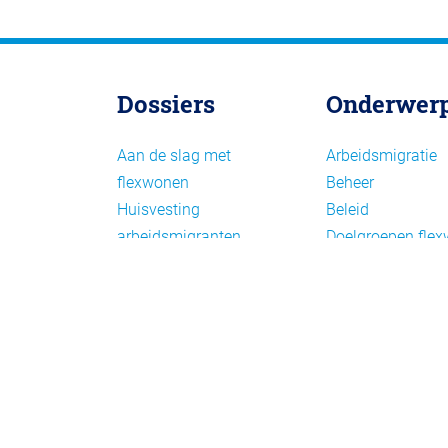
Dossiers
Onderwer
Aan de slag met
Arbeidsmigratie
flexwonen
Beheer
Huisvesting
Beleid
arbeidsmigranten
Doelgroepen fle
Huisvesting zoeken
Draagvlak en
Versnelling woningbouw
communicatie
Woonvormen bij
Facts en figures
flexwonen
Financiering en
exploitatie
Gemengd wonen
Handhaving