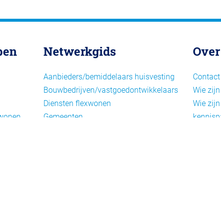
pen
Netwerkgids
Over
Aanbieders/bemiddelaars huisvesting
Contact
Bouwbedrijven/vastgoedontwikkelaars
Wie zijn
Diensten flexwonen
Wie zijn
xwonen
Gemeenten
kennisp
Informatiepunten EU-
Nieuwsb
arbeidsmigranten
Cookieb
Installaties, inrichting en inventaris
Privacy
Juridische dienstverlening
Disclai
Keurmerken en certificering
Landelijke spelers
Nieuwe woonconcepten