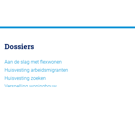
Dossiers
Aan de slag met flexwonen
Huisvesting arbeidsmigranten
Huisvesting zoeken
Versnelling woningbouw
Woonvormen bij flexwonen
Onderwerpen
Arbeidsmigratie
Beheer