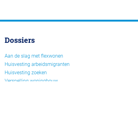
Dossiers
Aan de slag met flexwonen
Huisvesting arbeidsmigranten
Huisvesting zoeken
Versnelling woningbouw
Woonvormen bij flexwonen
Onderwerpen
Arbeidsmigratie
Beheer
Beleid