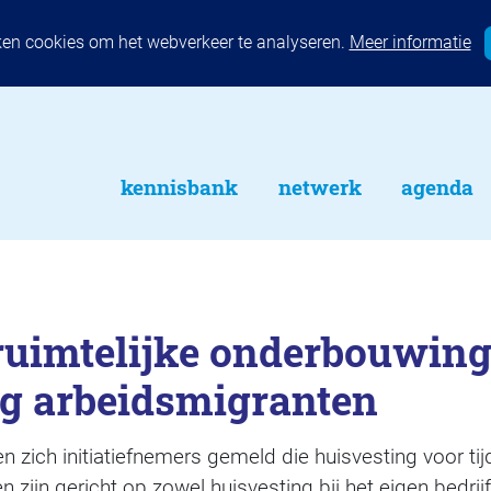
ken cookies om het webverkeer te analyseren.
Meer informatie
kennisbank
netwerk
agenda
ruimtelijke onderbouwin
ng arbeidsmigranten
zich initiatiefnemers gemeld die huisvesting voor tijde
n zijn gericht op zowel huisvesting bij het eigen bedrijf