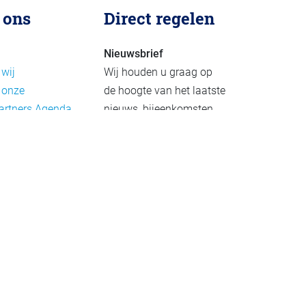
 ons
Direct regelen
Nieuwsbrief
 wij
Wij houden u graag op
 onze
de hoogte van het laatste
artners
Agenda
nieuws, bijeenkomsten
rief
en publicaties. De
eleid
nieuwsbrief verschijnt 4-
beleid
6 keer per jaar.
mer
Aanmelden
Praktijkvoorbeelden
Meld uw project aan