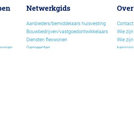
pen
Netwerkgids
Over
Aanbieders/bemiddelaars huisvesting
Contact
Bouwbedrijven/vastgoedontwikkelaars
Wie zijn
Diensten flexwonen
Wie zijn
xwonen
Gemeenten
kennisp
Informatiepunten EU-
Nieuwsb
arbeidsmigranten
Cookieb
Installaties, inrichting en inventaris
Privacy
Juridische dienstverlening
Disclai
Keurmerken en certificering
Landelijke spelers
Nieuwe woonconcepten
Slim (in)bouwen
Taal en participatie
ie
Uitzendbureaus