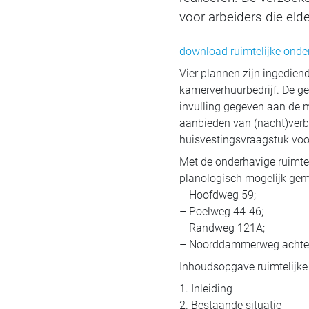
voor arbeiders die eld
download ruimtelijke onde
Vier plannen zijn ingedie
kamerverhuurbedrijf. De ge
invulling gegeven aan de m
aanbieden van (nacht)verbl
huisvestingsvraagstuk voor
Met de onderhavige ruimtel
planologisch mogelijk gema
– Hoofdweg 59;
– Poelweg 44-46;
– Randweg 121A;
– Noorddammerweg achter
Inhoudsopgave ruimtelijke
1. Inleiding
2. Bestaande situatie