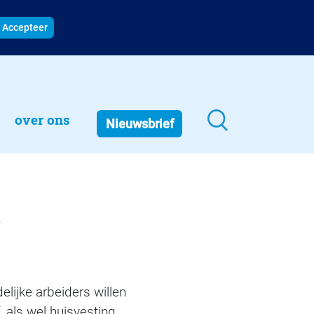
Accepteer
over ons
Nieuwsbrief
g
lijke arbeiders willen
, als wel huisvesting