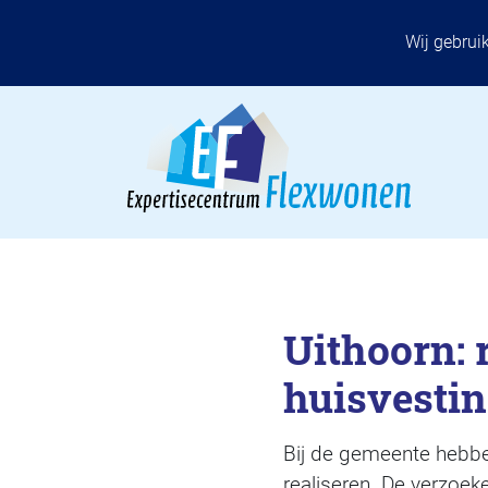
Wij gebrui
Uithoorn: 
huisvesti
Bij de gemeente hebben 
realiseren. De verzoeke