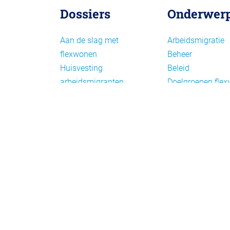
Dossiers
Onderwer
Aan de slag met
Arbeidsmigratie
flexwonen
Beheer
Huisvesting
Beleid
arbeidsmigranten
Doelgroepen fle
Huisvesting zoeken
Draagvlak en
Versnelling woningbouw
communicatie
Woonvormen bij
Facts en figures
flexwonen
Financiering en
exploitatie
Gemengd wonen
Handhaving
Normering en
certificering
Taal en participat