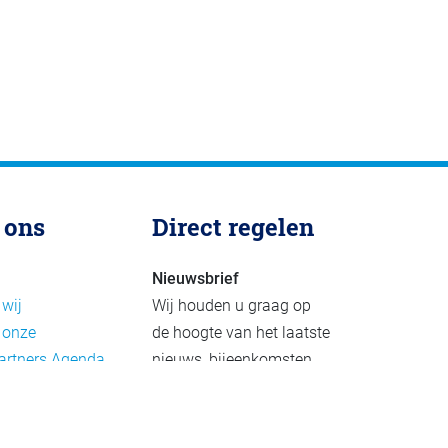
 ons
Direct regelen
Nieuwsbrief
 wij
Wij houden u graag op
 onze
de hoogte van het laatste
artners
Agenda
nieuws, bijeenkomsten
rief
en publicaties. De
eleid
nieuwsbrief verschijnt 4-
beleid
6 keer per jaar.