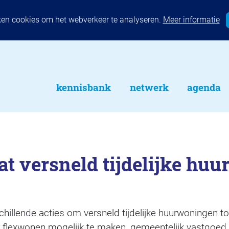
ken cookies om het webverkeer te analyseren.
Meer informatie
kennisbank
netwerk
agenda
at versneld tijdelijke hu
hillende acties om versneld tijdelijke huurwoningen t
 flexwonen mogelijk te maken, gemeentelijk vastgoe