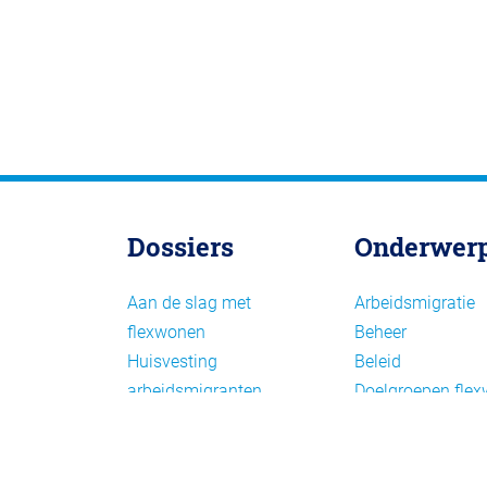
Dossiers
Onderwer
Aan de slag met
Arbeidsmigratie
flexwonen
Beheer
Huisvesting
Beleid
arbeidsmigranten
Doelgroepen fle
Huisvesting zoeken
Draagvlak en
Versnelling woningbouw
communicatie
Woonvormen bij
Facts en figures