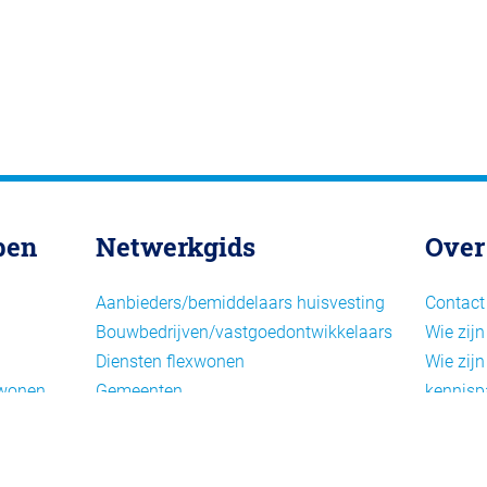
pen
Netwerkgids
Over
Aanbieders/bemiddelaars huisvesting
Contact
Bouwbedrijven/vastgoedontwikkelaars
Wie zijn
Diensten flexwonen
Wie zijn
xwonen
Gemeenten
kennisp
Informatiepunten EU-
Nieuwsb
arbeidsmigranten
Cookieb
Installaties, inrichting en inventaris
Privacy