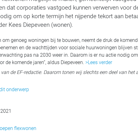
en dat corporaties vastgoed kunnen verwerven voor de v
odig om op korte termijn het nijpende tekort aan beta
der Kees Diepeveen (wonen).
 om genoeg woningen bij te bouwen, neemt de druk de komende 
oenemen en de wachttijden voor sociale huurwoningen blijven stij
wachting pas na 2030 weer in. Daarom is er nu actie nodig om sn
or de komende jaren”, aldus Diepeveen.
>Lees verder
ig van de EF-redactie. Daarom tonen wij slechts een deel van het a
 dit onderwerp
i 2021
roepen flexwonen