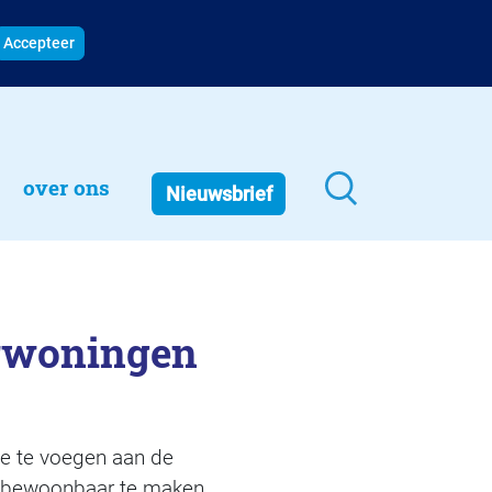
Accepteer
over ons
Nieuwsbrief
urwoningen
oe te voegen aan de
d bewoonbaar te maken