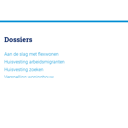
Dossiers
Aan de slag met flexwonen
Huisvesting arbeidsmigranten
Huisvesting zoeken
Versnelling woningbouw
Woonvormen bij flexwonen
Onderwerpen
Arbeidsmigratie
Beheer
Beleid