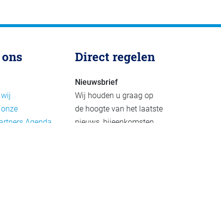
 ons
Direct regelen
Nieuwsbrief
 wij
Wij houden u graag op
 onze
de hoogte van het laatste
artners
Agenda
nieuws, bijeenkomsten
rief
en publicaties. De
eleid
nieuwsbrief verschijnt 4-
beleid
6 keer per jaar.
mer
Aanmelden