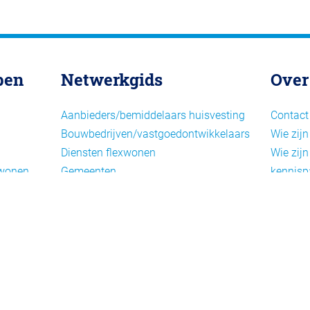
pen
Netwerkgids
Over
Aanbieders/bemiddelaars huisvesting
Contact
Bouwbedrijven/vastgoedontwikkelaars
Wie zijn
Diensten flexwonen
Wie zijn
xwonen
Gemeenten
kennisp
Informatiepunten EU-
Nieuwsb
arbeidsmigranten
Cookieb
Installaties, inrichting en inventaris
Privacy
Juridische dienstverlening
Disclai
Keurmerken en certificering
Landelijke spelers
Nieuwe woonconcepten