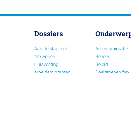
Dossiers
Onderwer
Aan de slag met
Arbeidsmigratie
flexwonen
Beheer
Huisvesting
Beleid
arbeidsmigranten
Doelgroepen fle
Huisvesting zoeken
Draagvlak en
Versnelling woningbouw
communicatie
Woonvormen bij
Facts en figures
flexwonen
Financiering en
exploitatie
Gemengd wonen
Handhaving