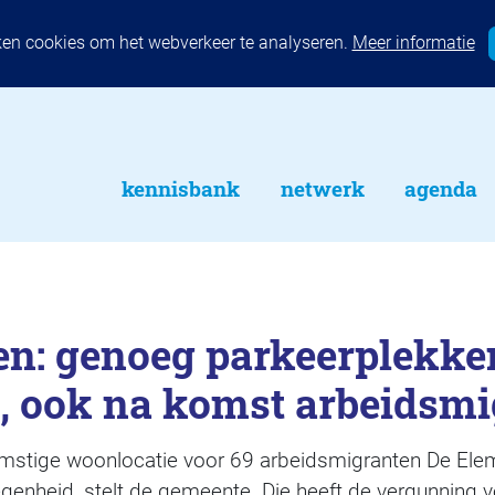
ken cookies om het webverkeer te analyseren.
Meer informatie
kennisbank
netwerk
agenda
n: genoeg parkeerplekken
, ook na komst arbeidsmi
mstige woonlocatie voor 69 arbeidsmigranten De Elem
genheid, stelt de gemeente. Die heeft de vergunning