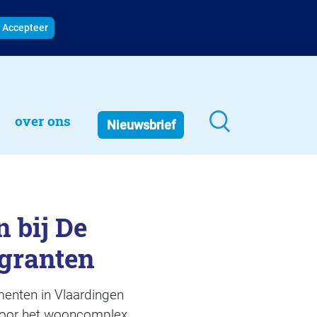
Accepteer
over ons
Nieuwsbrief
 bij De
granten
enten in Vlaardingen
 voor het wooncomplex