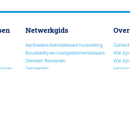
pen
Netwerkgids
Over
Aanbieders/bemiddelaars huisvesting
Contact
Bouwbedrijven/vastgoedontwikkelaars
Wie zijn
Diensten flexwonen
Wie zijn
xwonen
Gemeenten
kennisp
Informatiepunten EU-
Nieuwsb
arbeidsmigranten
Cookieb
Installaties, inrichting en inventaris
Privacy
Juridische dienstverlening
Disclai
Keurmerken en certificering
Landelijke spelers
Nieuwe woonconcepten