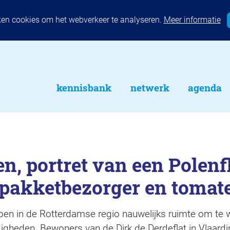
ken cookies om het webverkeer te analyseren.
Meer informatie
kennisbank
netwerk
agenda
n, portret van een Polenfl
pakketbezorger en tomat
en in de Rotterdamse regio nauwelijks ruimte om te wo
igheden. Bewoners van de Dirk de Derdeflat in Vlaard