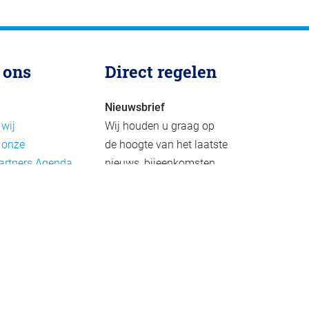
 ons
Direct regelen
Nieuwsbrief
 wij
Wij houden u graag op
 onze
de hoogte van het laatste
artners
Agenda
nieuws, bijeenkomsten
rief
en publicaties. De
eleid
nieuwsbrief verschijnt 4-
beleid
6 keer per jaar.
mer
Aanmelden
Praktijkvoorbeelden