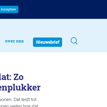
Accepteer
over ons
Nieuwsbrief
at: Zo
enplukker
nen. Dat leidt tot
ingen weten hoe dat