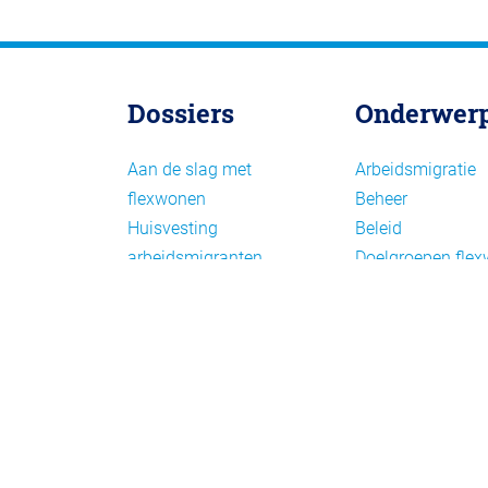
Dossiers
Onderwer
Aan de slag met
Arbeidsmigratie
flexwonen
Beheer
Huisvesting
Beleid
arbeidsmigranten
Doelgroepen fle
Huisvesting zoeken
Draagvlak en
Versnelling woningbouw
communicatie
Woonvormen bij
Facts en figures
flexwonen
Financiering en
exploitatie
Gemengd wonen
Handhaving