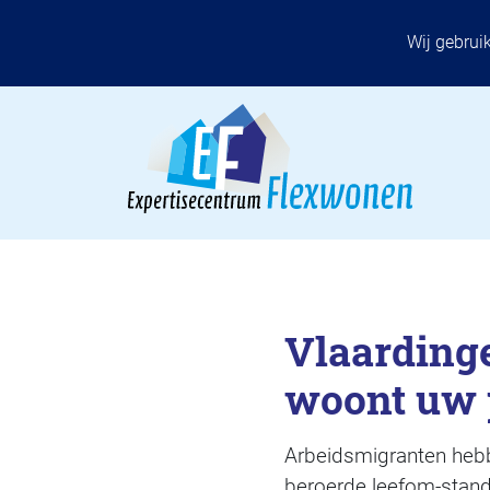
Wij gebrui
Vlaardinge
woont uw 
Arbeidsmigranten hebb
beroerde leefom-stand