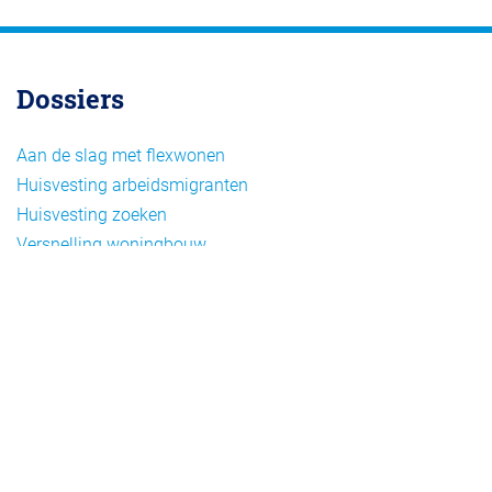
Dossiers
Aan de slag met flexwonen
Huisvesting arbeidsmigranten
Huisvesting zoeken
Versnelling woningbouw
Woonvormen bij flexwonen
Onderwerpen
Arbeidsmigratie
Beheer
Beleid
Doelgroepen flexwonen