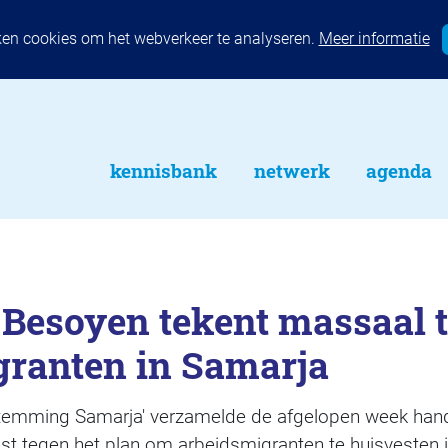
ken cookies om het webverkeer te analyseren.
Meer informatie
kennisbank
netwerk
agenda
 Besoyen tekent massaal 
granten in Samarja
temming Samarja' verzamelde de afgelopen week hand
st tegen het plan om arbeidsmigranten te huisvesten 