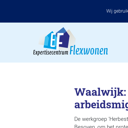
Wij gebrui
Waalwijk:
arbeidsmi
De werkgroep 'Herbes
Besoyen, om het prote