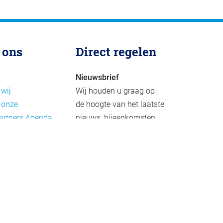
 ons
Direct regelen
Nieuwsbrief
 wij
Wij houden u graag op
 onze
de hoogte van het laatste
artners
Agenda
nieuws, bijeenkomsten
rief
en publicaties. De
eleid
nieuwsbrief verschijnt 4-
beleid
6 keer per jaar.
mer
Aanmelden
Praktijkvoorbeelden