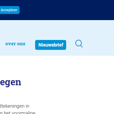
Accepteer
over ons
Nieuwsbrief
tegen
tekeningen in
in het voormalige