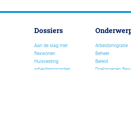
Dossiers
Onderwer
Aan de slag met
Arbeidsmigratie
flexwonen
Beheer
Huisvesting
Beleid
arbeidsmigranten
Doelgroepen fle
Huisvesting zoeken
Draagvlak en
Versnelling woningbouw
communicatie
Woonvormen bij
Facts en figures
flexwonen
Financiering en
exploitatie
Gemengd wonen
Handhaving