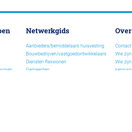
pen
Netwerkgids
Over
Aanbieders/bemiddelaars huisvesting
Contact
Bouwbedrijven/vastgoedontwikkelaars
Wie zijn
Diensten flexwonen
Wie zijn
xwonen
Gemeenten
kennisp
Informatiepunten EU-
Nieuwsb
arbeidsmigranten
Cookieb
Installaties, inrichting en inventaris
Privacy
Juridische dienstverlening
Disclai
Keurmerken en certificering
Landelijke spelers
Nieuwe woonconcepten