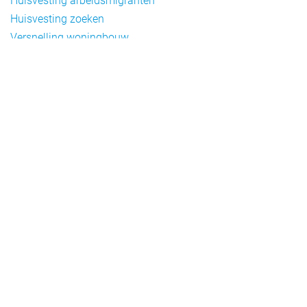
Huisvesting arbeidsmigranten
Huisvesting zoeken
Versnelling woningbouw
Woonvormen bij flexwonen
Onderwerpen
Arbeidsmigratie
Beheer
Beleid
Doelgroepen flexwonen
Draagvlak en communicatie
Facts en figures
Financiering en exploitatie
Gemengd wonen
Handhaving
Normering en certificering
Taal en participatie