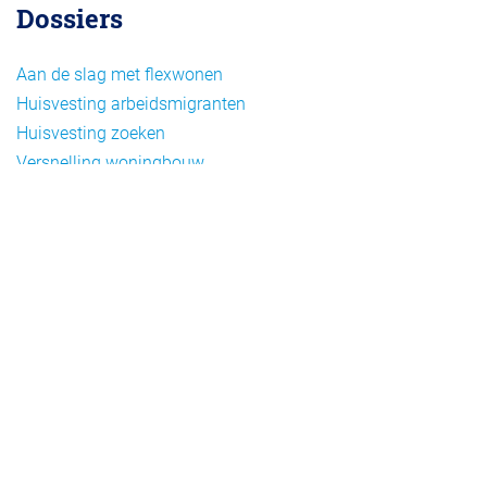
Dossiers
Aan de slag met flexwonen
Huisvesting arbeidsmigranten
Huisvesting zoeken
Versnelling woningbouw
Woonvormen bij flexwonen
Onderwerpen
Arbeidsmigratie
Beheer
Beleid
Doelgroepen flexwonen
Draagvlak en communicatie
Facts en figures
Financiering en exploitatie