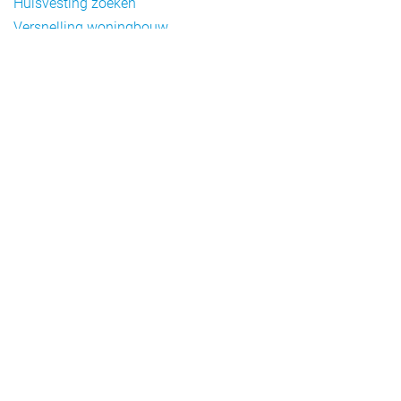
Huisvesting zoeken
Versnelling woningbouw
Woonvormen bij flexwonen
Onderwerpen
Arbeidsmigratie
Beheer
Beleid
Doelgroepen flexwonen
Draagvlak en communicatie
Facts en figures
Financiering en exploitatie
Gemengd wonen
Handhaving
Normering en certificering
Taal en participatie