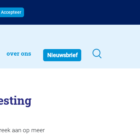
Accepteer
over ons
Nieuwsbrief
esting
treek aan op meer