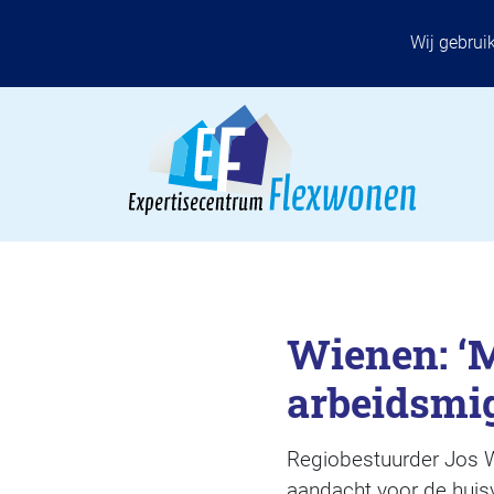
Wij gebrui
Wienen: ‘
arbeidsmi
Regiobestuurder Jos Wi
aandacht voor de huis