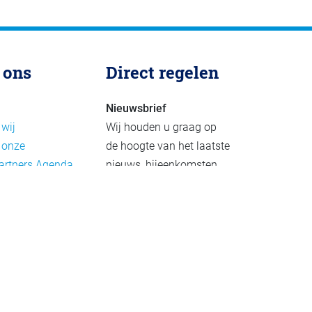
 ons
Direct regelen
Nieuwsbrief
 wij
Wij houden u graag op
 onze
de hoogte van het laatste
artners
Agenda
nieuws, bijeenkomsten
rief
en publicaties. De
eleid
nieuwsbrief verschijnt 4-
beleid
6 keer per jaar.
mer
Aanmelden
Praktijkvoorbeelden