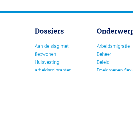
Dossiers
Onderwer
Aan de slag met
Arbeidsmigratie
flexwonen
Beheer
Huisvesting
Beleid
arbeidsmigranten
Doelgroepen fle
Huisvesting zoeken
Draagvlak en
Versnelling woningbouw
communicatie
Woonvormen bij
Facts en figures
flexwonen
Financiering en
exploitatie
Gemengd wonen
Handhaving