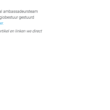
onaal ambassadeursteam
egiobestuur gestuurd
er.
rtikel en linken we direct