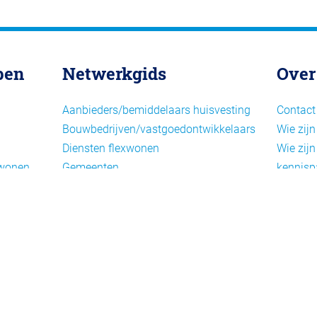
pen
Netwerkgids
Over
Aanbieders/bemiddelaars huisvesting
Contact
Bouwbedrijven/vastgoedontwikkelaars
Wie zijn
Diensten flexwonen
Wie zijn
xwonen
Gemeenten
kennisp
Informatiepunten EU-
Nieuwsb
arbeidsmigranten
Cookieb
Installaties, inrichting en inventaris
Privacy
Juridische dienstverlening
Disclai
Keurmerken en certificering
Landelijke spelers
Nieuwe woonconcepten