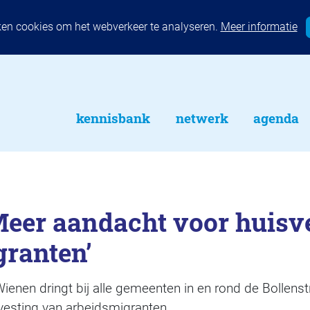
ken cookies om het webverkeer te analyseren.
Meer informatie
kennisbank
netwerk
agenda
Meer aandacht voor huisv
granten’
enen dringt bij alle gemeenten in en rond de Bollens
vesting van arbeidsmigranten.