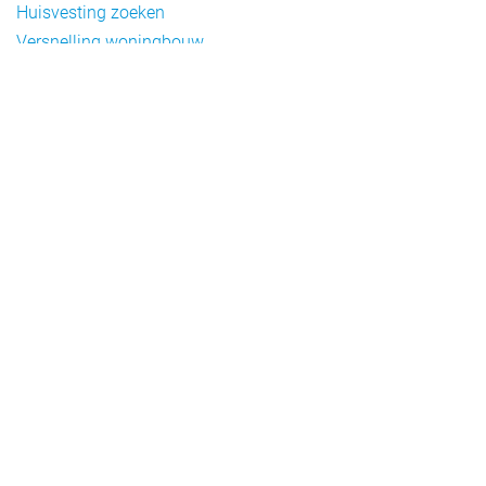
Huisvesting zoeken
Versnelling woningbouw
Woonvormen bij flexwonen
Onderwerpen
Arbeidsmigratie
Beheer
Beleid
Doelgroepen flexwonen
Draagvlak en communicatie
Facts en figures
Financiering en exploitatie
Gemengd wonen
Handhaving
Normering en certificering
Taal en participatie