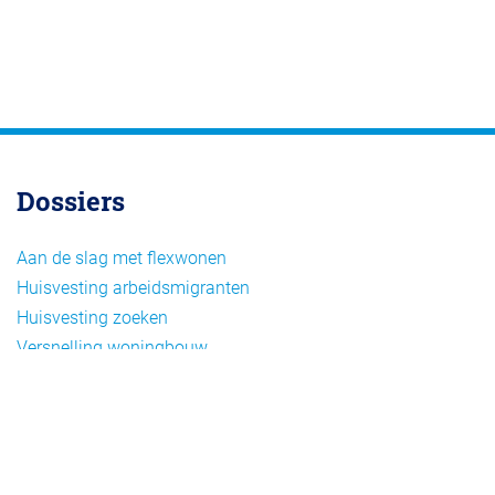
Dossiers
Aan de slag met flexwonen
Huisvesting arbeidsmigranten
Huisvesting zoeken
Versnelling woningbouw
Woonvormen bij flexwonen
Onderwerpen
Arbeidsmigratie