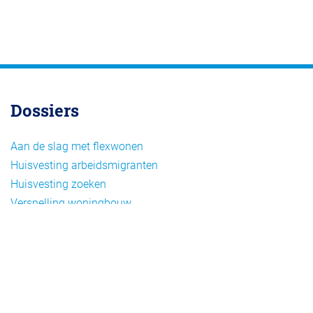
Dossiers
Aan de slag met flexwonen
Huisvesting arbeidsmigranten
Huisvesting zoeken
Versnelling woningbouw
Woonvormen bij flexwonen
Onderwerpen
Arbeidsmigratie
Beheer