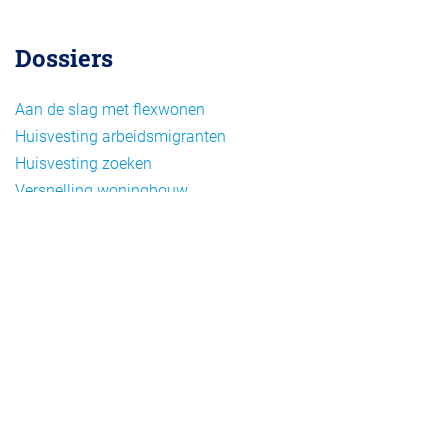
Dossiers
Aan de slag met flexwonen
Huisvesting arbeidsmigranten
Huisvesting zoeken
Versnelling woningbouw
Woonvormen bij flexwonen
Onderwerpen
Arbeidsmigratie
Beheer
Beleid
Doelgroepen flexwonen
Draagvlak en communicatie
Facts en figures