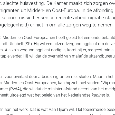
t, slechte huisvesting. De Kamer maakt zich zorgen o
igranten uit Midden- en Oost-Europa. In de afronding 
elijke commissie Lessen uit recente arbeidmigratie sla
gelegenheid) er niet in om alle zorgen weg te nemen.
 Midden- en Oost-Europeanen heeft geleid tot een onderbetaalde
indt Ulenbelt (SP). Hij wil een uitzendvergunningplicht om de v
n. Als zo’n vergunningplicht nodig is, komt hij er, reageert mini
tapje verder. Hij wil dat de overheid van malafide uitzendbureaus
 voor overlast door arbeidsmigranten niet sluiten. Maar in het i
r Midden- en Oost-Europeanen, kan hij zich niet vinden: “Wij mo
Hamer (PvdA), die wil dat de minister afstand neemt van het mel
 heeft uitgelegd wat het beleid van het Nederlandse
kabinet
is.
n aan het werk. Dat is wat Van Hijum wil. Het toenemende pers