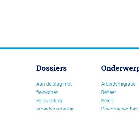
Dossiers
Onderwer
Aan de slag met
Arbeidsmigratie
flexwonen
Beheer
Huisvesting
Beleid
arbeidsmigranten
Doelgroepen fle
Huisvesting zoeken
Draagvlak en
Versnelling woningbouw
communicatie
Woonvormen bij
Facts en figures