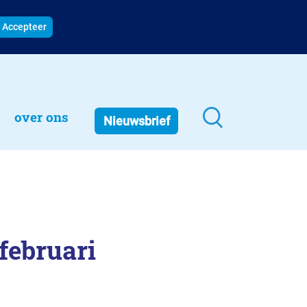
Accepteer
over ons
Nieuwsbrief
februari