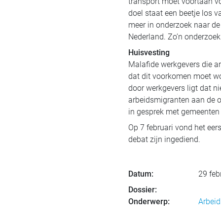
transport moet voortaan v
doel staat een beetje los v
meer in onderzoek naar de
Nederland. Zo’n onderzoek
Huisvesting
Malafide werkgevers die a
dat dit voorkomen moet wo
door werkgevers ligt dat nie
arbeidsmigranten aan de o
in gesprek met gemeenten e
Op 7 februari vond het eer
debat zijn ingediend.
Datum:
29 feb
Dossier:
Onderwerp:
Arbeid