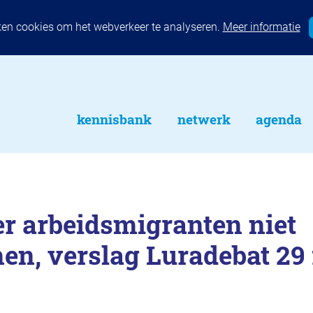
ken cookies om het webverkeer te analyseren.
Meer informatie
kennisbank
netwerk
agenda
r arbeidsmigranten niet
n, verslag Luradebat 29 