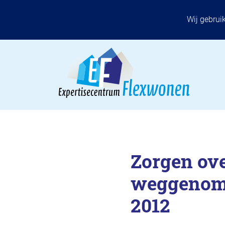
Wij gebrui
Zorgen ove
weggenome
2012