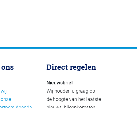
 ons
Direct regelen
Nieuwsbrief
 wij
Wij houden u graag op
 onze
de hoogte van het laatste
artners
Agenda
nieuws, bijeenkomsten
rief
en publicaties. De
eleid
nieuwsbrief verschijnt 4-
beleid
6 keer per jaar.