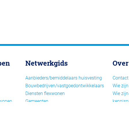
pen
Netwerkgids
Over
Aanbieders/bemiddelaars huisvesting
Contact
Bouwbedrijven/vastgoedontwikkelaars
Wie zijn
Diensten flexwonen
Wie zijn
xwonen
Gemeenten
kennisp
Informatiepunten EU-
Nieuwsb
arbeidsmigranten
Cookieb
Installaties, inrichting en inventaris
Privacy