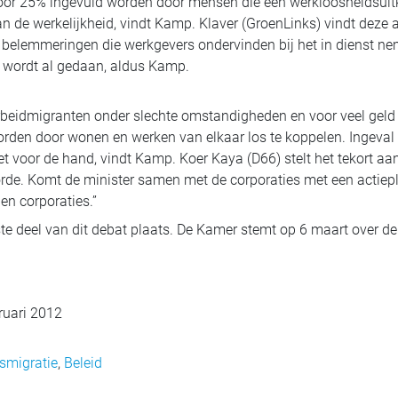
oor 25% ingevuld worden door mensen die een werkloosheidsuit
an de werkelijkheid, vindt Kamp. Klaver (GroenLinks) vindt deze a
 belemmeringen die werkgevers ondervinden bij het in dienst ne
 wordt al gedaan, aldus Kamp.
rbeidmigranten onder slechte omstandigheden en voor veel geld
rden door wonen en werken van elkaar los te koppelen. Ingeval 
t voor de hand, vindt Kamp. Koer Kaya (D66) stelt het tekort aan
rde. Komt de minister samen met de corporaties met een actiepl
n corporaties.”
ste deel van dit debat plaats. De Kamer stemt op 6 maart over de 
ruari 2012
smigratie
,
Beleid