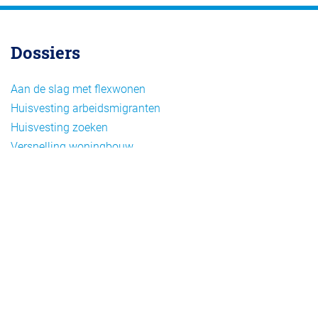
Dossiers
Aan de slag met flexwonen
Huisvesting arbeidsmigranten
Huisvesting zoeken
Versnelling woningbouw
Woonvormen bij flexwonen
Onderwerpen
Arbeidsmigratie
Beheer
Beleid
Doelgroepen flexwonen
Draagvlak en communicatie