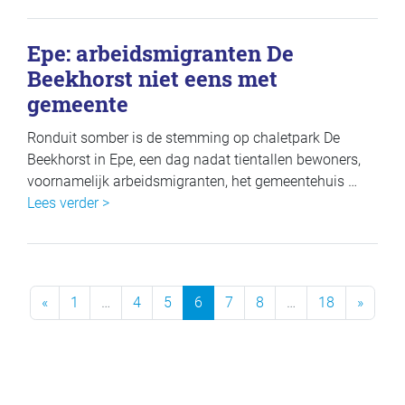
Epe: arbeidsmigranten De
Beekhorst niet eens met
gemeente
Ronduit somber is de stemming op chaletpark De
Beekhorst in Epe, een dag nadat tientallen bewoners,
voornamelijk arbeidsmigranten, het gemeentehuis …
Lees verder >
Previous Page
Next 
«
1
…
4
5
6
7
8
…
18
»