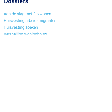
Dossiers
Aan de slag met flexwonen
Huisvesting arbeidsmigranten
Huisvesting zoeken
Versnelling woningbouw
Woonvormen bij flexwonen
Onderwerpen
Arbeidsmigratie
Beheer
Beleid
Doelgroepen flexwonen
Draagvlak en communicatie
Facts en figures
Financiering en exploitatie
Gemengd wonen