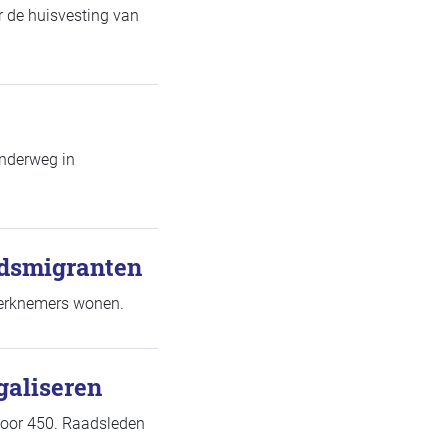
 de huisvesting van
nderweg in
idsmigranten
 werknemers wonen.
galiseren
voor 450. Raadsleden