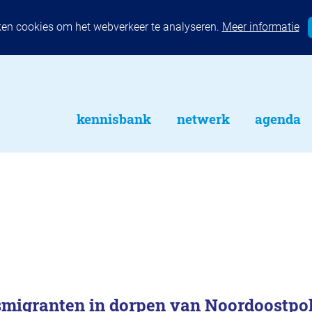
ken cookies om het webverkeer te analyseren.
Meer informatie
kennisbank
netwerk
agenda
smigranten in dorpen van Noordoostpo