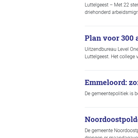
Luttelgeest – Met 22 st
driehonderd arbeidsmig
Plan voor 300
Uitzendbureau Level One
Luttelgeest. Het colleg
Emmeloord: zor
De gemeentepolitiek is 
Noordoostpolde
De gemeente Noordoostpo
drongen er maandagavo