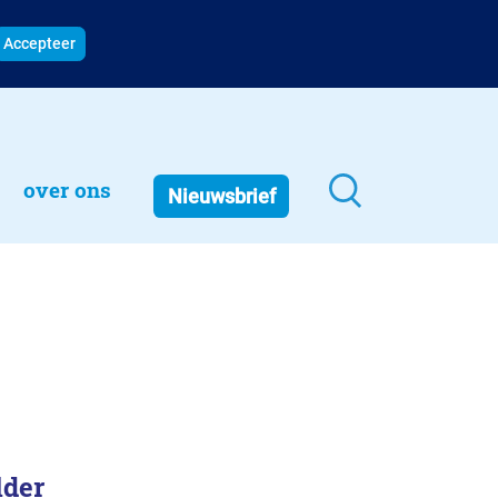
Accepteer
over ons
Nieuwsbrief
lder