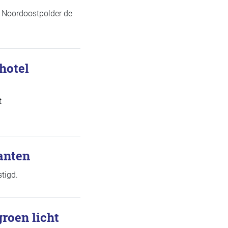
e Noordoostpolder de
hotel
t
anten
tigd.
roen licht