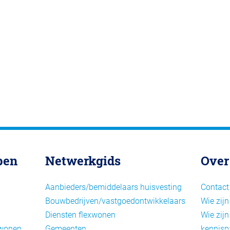
pen
Netwerkgids
Over
Aanbieders/bemiddelaars huisvesting
Contact
Bouwbedrijven/vastgoedontwikkelaars
Wie zijn
Diensten flexwonen
Wie zijn
xwonen
Gemeenten
kennisp