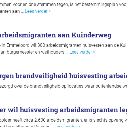
emmen voor en drie stemmen tegen, is het bestemmingsplan voor
ranten aan …
Lees verder >
 arbeidsmigranten aan Kuinderweg
 in Emmeloord wil 300 arbeidsmigranten huisvesten aan de Kui
e van burgemeester en wethouders …
Lees verder >
gen brandveiligheid huisvesting arbe
bezorgd over de brandveiligheid op locaties waar buitenlandse
r wil huisvesting arbeidsmigranten le
lder heeft circa 2.600 arbeidsmigranten, er is slechts opvang 
nd bij wethouder Wiemer …
Lees verder >