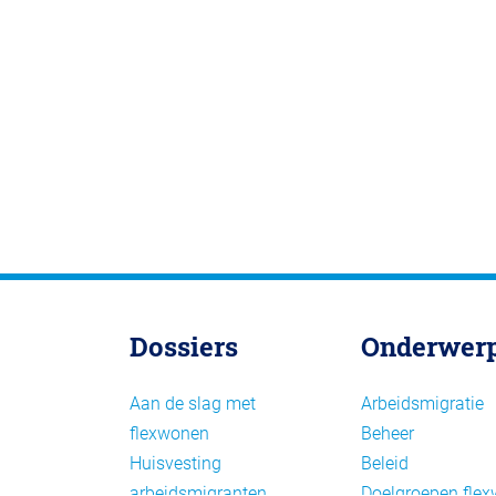
Dossiers
Onderwer
Aan de slag met
Arbeidsmigratie
flexwonen
Beheer
Huisvesting
Beleid
arbeidsmigranten
Doelgroepen fle