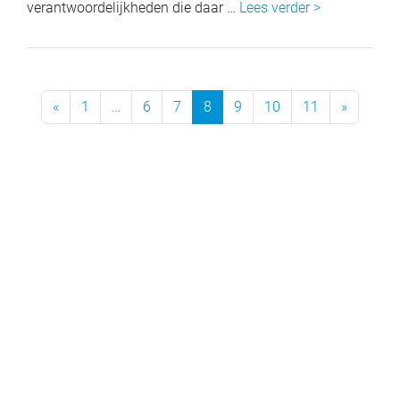
verantwoordelijkheden die daar …
Lees verder >
Previous Page
Next Pa
«
1
…
6
7
8
9
10
11
»