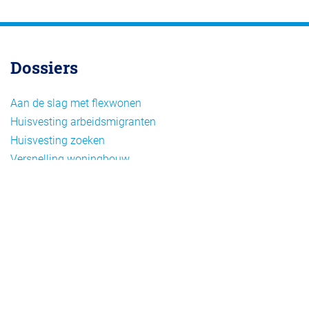
Dossiers
Aan de slag met flexwonen
Huisvesting arbeidsmigranten
Huisvesting zoeken
Versnelling woningbouw
Woonvormen bij flexwonen
Onderwerpen
Arbeidsmigratie
Beheer
Beleid
Doelgroepen flexwonen