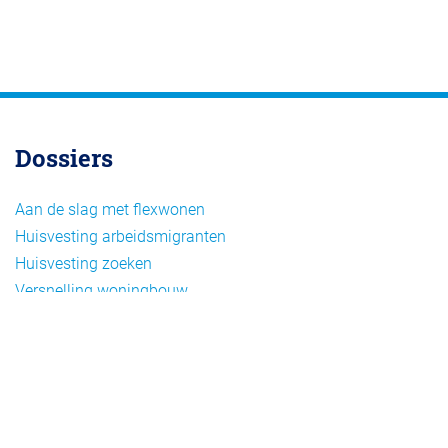
Dossiers
Aan de slag met flexwonen
Huisvesting arbeidsmigranten
Huisvesting zoeken
Versnelling woningbouw
Woonvormen bij flexwonen
Onderwerpen
Arbeidsmigratie
Beheer