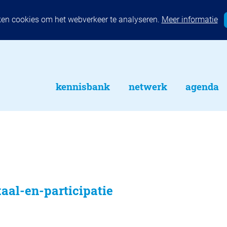
ken cookies om het webverkeer te analyseren.
Meer informatie
kennisbank
netwerk
agenda
aal-en-participatie