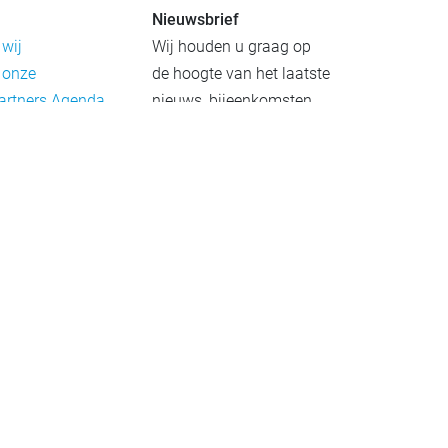
Nieuwsbrief
 wij
Wij houden u graag op
 onze
de hoogte van het laatste
artners
Agenda
nieuws, bijeenkomsten
rief
en publicaties. De
eleid
nieuwsbrief verschijnt 4-
beleid
6 keer per jaar.
mer
Aanmelden
Praktijkvoorbeelden
Meld uw project aan
Netwerkgids