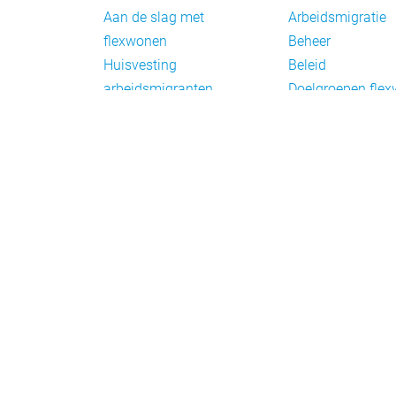
Aan de slag met
Arbeidsmigratie
flexwonen
Beheer
Huisvesting
Beleid
arbeidsmigranten
Doelgroepen fle
Huisvesting zoeken
Draagvlak en
Versnelling woningbouw
communicatie
Woonvormen bij
Facts en figures
flexwonen
Financiering en
exploitatie
Gemengd wonen
Handhaving
Normering en
certificering
Taal en participat
Verplaatsbare w
Vluchtelingen