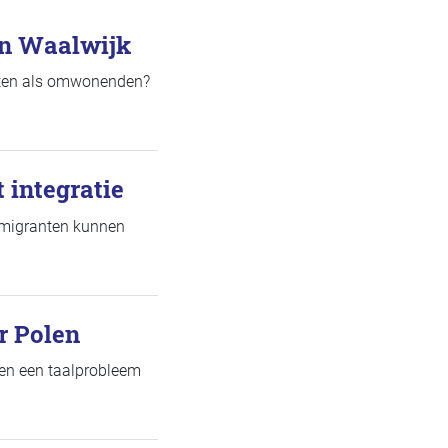
in Waalwijk
anten als omwonenden?
 integratie
dsmigranten kunnen
r Polen
en een taalprobleem