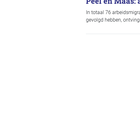
Peel en Maas: 
In totaal 76 arbeidsmigr
gevolgd hebben, ontving