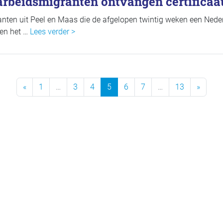
arbeidsmigranten ontvangen certificaa
anten uit Peel en Maas die de afgelopen twintig weken een Nede
en het …
Lees verder >
Previous Page
Next 
«
1
…
3
4
5
6
7
…
13
»