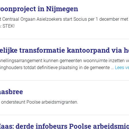
oonproject in Nijmegen
 Centraal Orgaan Asielzoekers start Socius per 1 december met
: STEK!
delijke transformatie kantoorpand via h
rsnellingsarrangement kunnen gemeenten woonruimte inzetten voo
inghouders totdat definitieve plaatsing in de gemeente …
Lees ve
aasbree
 ondersteunt Poolse arbeidsmigranten.
aas: derde infobeurs Poolse arbeidsmi