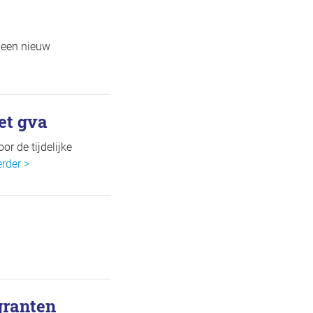
 een nieuw
et gva
r de tijdelijke
rder >
granten