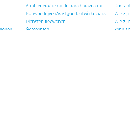
Aanbieders/bemiddelaars huisvesting
Contact
Bouwbedrijven/vastgoedontwikkelaars
Wie zijn
Diensten flexwonen
Wie zijn
xwonen
Gemeenten
kennisp
Informatiepunten EU-
Nieuwsb
arbeidsmigranten
Cookieb
Installaties, inrichting en inventaris
Privacy
Juridische dienstverlening
Disclai
Keurmerken en certificering
Landelijke spelers
Nieuwe woonconcepten
Slim (in)bouwen
Taal en participatie
ie
Uitzendbureaus
oningen
Verplaatsbare woningen
Woningbeheerders