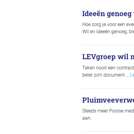
Ideeën genoeg 
Hoe zorg je voor een ev
Wil en ideeën genoeg, b
LEVgroep wil m
Teken nooit een contract
beter zo’n document …
L
Pluimveeverwer
Steeds meer Poolse med
aan.