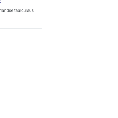
t
rlandse taalcursus
Page