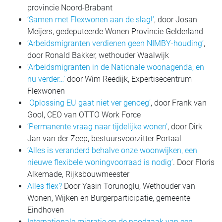
provincie Noord-Brabant
‘Samen met Flexwonen aan de slag!’
, door Josan
Meijers, gedeputeerde Wonen Provincie Gelderland
‘Arbeidsmigranten verdienen geen NIMBY-houding’
,
door Ronald Bakker, wethouder Waalwijk
‘Arbeidsmigranten in de Nationale woonagenda; en
nu verder…’
door Wim Reedijk, Expertisecentrum
Flexwonen
Oplossing EU gaat niet ver genoeg’
, door Frank van
Gool, CEO van OTTO Work Force
‘Permanente vraag naar tijdelijke wonen’
, door Dirk
Jan van der Zeep, bestuursvoorzitter Portaal
‘Alles is veranderd behalve onze woonwijken, een
nieuwe flexibele woningvoorraad is nodig’
. Door Floris
Alkemade, Rijksbouwmeester
Alles flex?
Door Yasin Torunoglu, Wethouder van
Wonen, Wijken en Burgerparticipatie, gemeente
Eindhoven
Internationale migratie en de noodzaak van een