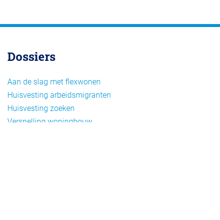
Dossiers
Aan de slag met flexwonen
Huisvesting arbeidsmigranten
Huisvesting zoeken
Versnelling woningbouw
Woonvormen bij flexwonen
Onderwerpen
Arbeidsmigratie
Beheer
Beleid