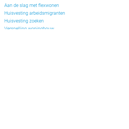
Aan de slag met flexwonen
Huisvesting arbeidsmigranten
Huisvesting zoeken
Versnelling woningbouw
Woonvormen bij flexwonen
Onderwerpen
Arbeidsmigratie
Beheer
Beleid
Doelgroepen flexwonen
Draagvlak en communicatie
Facts en figures
Financiering en exploitatie
Gemengd wonen
Handhaving