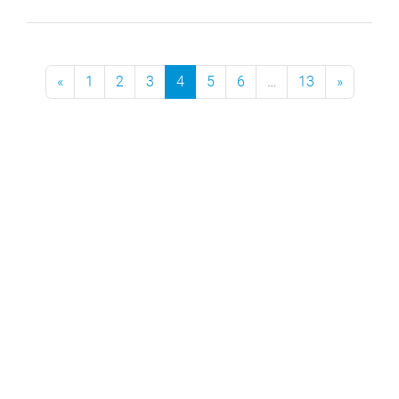
Previous Page
Next Pag
«
1
2
3
4
5
6
…
13
»