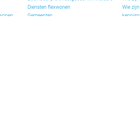
Diensten flexwonen
Wie zijn
xwonen
Gemeenten
kennisp
Informatiepunten EU-
Nieuwsb
arbeidsmigranten
Cookieb
Installaties, inrichting en inventaris
Privacy
Juridische dienstverlening
Disclai
Keurmerken en certificering
Landelijke spelers
Nieuwe woonconcepten
Slim (in)bouwen
Taal en participatie
ie
Uitzendbureaus
oningen
Verplaatsbare woningen
Woningbeheerders
Woningcorporaties