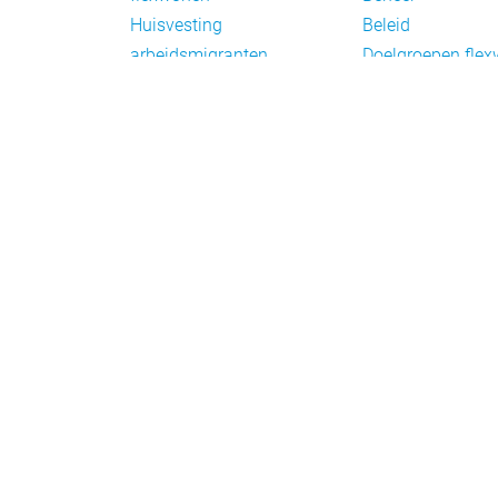
Huisvesting
Beleid
arbeidsmigranten
Doelgroepen fle
Huisvesting zoeken
Draagvlak en
Versnelling woningbouw
communicatie
Woonvormen bij
Facts en figures
flexwonen
Financiering en
exploitatie
Gemengd wonen
Handhaving
Normering en
certificering
Taal en participat
Verplaatsbare w
Vluchtelingen
Wetten en regels
Wonen met