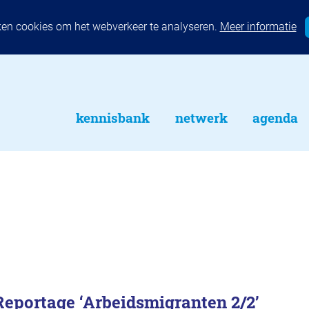
ken cookies om het webverkeer te analyseren.
Meer informatie
kennisbank
netwerk
agenda
eportage ‘Arbeidsmigranten 2/2’