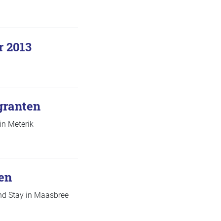
r 2013
granten
in Meterik
en
nd Stay in Maasbree