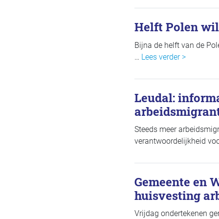
Helft Polen wil
Bijna de helft van de Pol
…
Lees verder >
Leudal: infor
arbeidsmigran
Steeds meer arbeidsmigra
verantwoordelijkheid vo
Gemeente en W
huisvesting ar
Vrijdag ondertekenen g