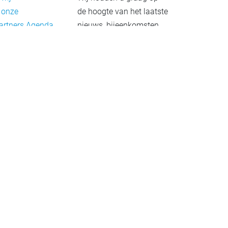
 onze
de hoogte van het laatste
artners
Agenda
nieuws, bijeenkomsten
rief
en publicaties. De
eleid
nieuwsbrief verschijnt 4-
beleid
6 keer per jaar.
mer
Aanmelden
Praktijkvoorbeelden
Meld uw project aan
Netwerkgids
Overzicht van
organisaties en bedrijven