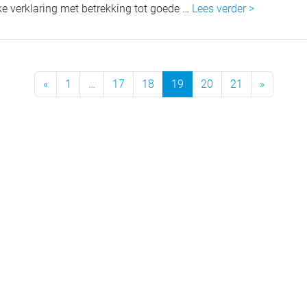
e verklaring met betrekking tot goede …
Lees verder >
Previous Page
Next Pa
«
1
…
17
18
19
20
21
»