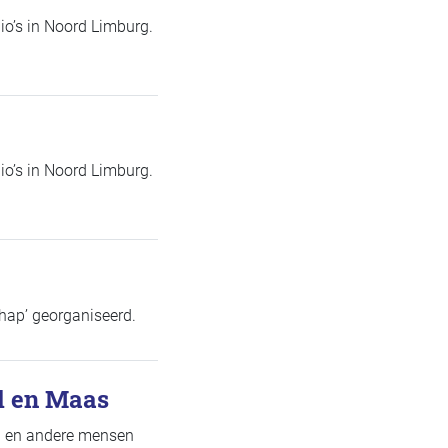
io’s in Noord Limburg.
io’s in Noord Limburg.
hap’ georganiseerd.
l en Maas
en en andere mensen